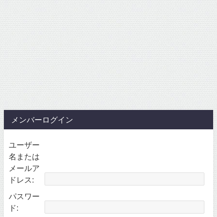
メンバーログイン
ユーザー
名または
メールア
ドレス:
パスワー
ド: