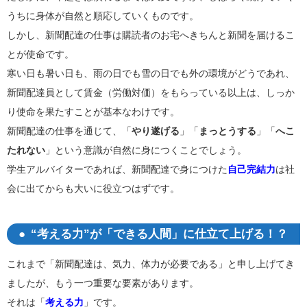
うちに身体が自然と順応していくものです。
しかし、新聞配達の仕事は購読者のお宅へきちんと新聞を届けるこ
とが使命です。
寒い日も暑い日も、雨の日でも雪の日でも外の環境がどうであれ、
新聞配達員として賃金（労働対価）をもらっている以上は、しっか
り使命を果たすことが基本なわけです。
新聞配達の仕事を通じて、「
やり遂げる
」「
まっとうする
」「
へこ
たれない
」という意識が自然に身につくことでしょう。
学生アルバイターであれば、新聞配達で身につけた
自己完結力
は社
会に出てからも大いに役立つはずです。
“考える力”が「できる人間」に仕立て上げる！？
これまで「新聞配達は、気力、体力が必要である」と申し上げてき
ましたが、もう一つ重要な要素があります。
それは「
考える力
」です。