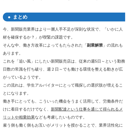
まとめ
今、新聞販売業界はより一層人手不足が深刻な状況で、「いかに人
材を確保するか？」が喫緊の課題です。
そんな中、働き方改革によってもたらされた「
副業解禁
」の流れも
あります。
これを「追い風」にしたい新聞販売店は、従来の週5日～という勤務
日数の常識を打ち破り、週２日～でも働ける環境を整える動きが広
がっているようです。
この流れは、学生アルバイターにとって職探しの選択肢が増えるこ
とになります。
働き手にとっても、こういった機会をうまく活用して、労働条件だ
けに着目するだけでなく、
新聞配達という仕事を通じて得られるメ
リットや相乗効果
なども考慮したいものです。
雇う側も働く側もお互いがメリットを授かることで、業界活性化に