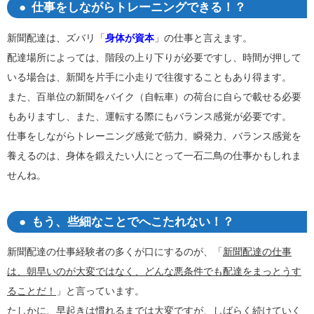
仕事をしながらトレーニングできる！？
新聞配達は、ズバリ「
身体が資本
」の仕事と言えます。
配達場所によっては、階段の上り下りが必要ですし、時間が押して
いる場合は、新聞を片手に小走りで往復することもあり得ます。
また、百単位の新聞をバイク（自転車）の荷台に自らで載せる必要
もありますし、また、運転する際にもバランス感覚が必要です。
仕事をしながらトレーニング感覚で筋力、瞬発力、バランス感覚を
養えるのは、身体を鍛えたい人にとって一石二鳥の仕事かもしれま
せんね。
もう、些細なことでへこたれない！？
新聞配達の仕事経験者の多くが口にするのが、「
新聞配達の仕事
は、朝早いのが大変ではなく、どんな悪条件でも配達をまっとうす
ることだ！
」と言っています。
たしかに、早起きは慣れるまでは大変ですが、しばらく続けていく