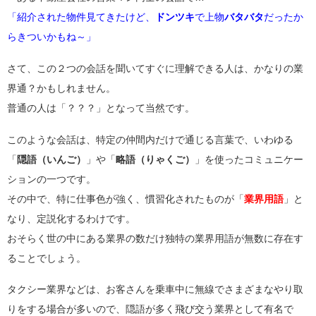
「紹介された物件見てきたけど、
ドンツキ
で上物
バタバタ
だったか
らきついかもね～」
さて、この２つの会話を聞いてすぐに理解できる人は、かなりの業
界通？かもしれません。
普通の人は「？？？」となって当然です。
このような会話は、特定の仲間内だけで通じる言葉で、いわゆる
「
隠語（いんご）
」や「
略語（りゃくご）
」を使ったコミュニケー
ションの一つです。
その中で、特に仕事色が強く、慣習化されたものが「
業界用語
」と
なり、定説化するわけです。
おそらく世の中にある業界の数だけ独特の業界用語が無数に存在す
ることでしょう。
タクシー業界などは、お客さんを乗車中に無線でさまざまなやり取
りをする場合が多いので、隠語が多く飛び交う業界として有名で