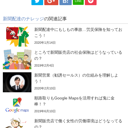
LINE
新聞配達のナレッジ
の関連記事
新聞配達中にもしもの事故…労災保険を知ってお
こう！
2020年1月14日
ところで新聞販売店の社会保険はどうなっている
の？
2019年2月4日
新聞営業（勧誘セールス）の仕組みを理解しよ
う！
2020年2月10日
順路取りもGoogle Mapsを活用すれば鬼に金
棒！？
2019年6月10日
新聞販売店で働く女性の労働環境はどうなってる
の？