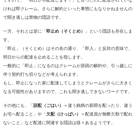
ですので、「明日から配達します！」と言ったのに配達されていな
ければ即クレーム、さらに解約といった事態にもなりかねませんの
で聞き逃しは禁物の隠語です。
一方、それとは逆に「
即止め（そくとめ）
」という隠語も存在しま
す。
「即止」（そくとめ）はその名の通り、「即入」と反対の意味で、
明日からの配達を止めることを指します。
一般的に「即止」になるのはクレームが原因の解約や、引っ越しに
伴う契約打ち切りなどが考えられます。
もし、即止になった家に配達してしまうとクレームがさらに大きく
なる可能性がありますので、これも聞き逃しできないワードです。
その他にも、「
誤配（ごはい）
＝違う銘柄の新聞を配ったり、違う
お宅へ配ること」や「
欠配（けっぱい）
＝配達員が無断欠勤で配れ
ないこと」など配達に関連する隠語は様々あるようです。