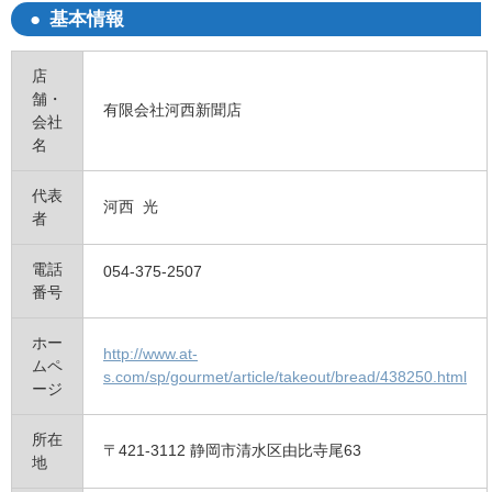
基本情報
店
舗・
有限会社河西新聞店
会社
名
代表
河西 光
者
電話
054-375-2507
番号
ホー
http://www.at-
ムペ
s.com/sp/gourmet/article/takeout/bread/438250.html
ージ
所在
〒421-3112 静岡市清水区由比寺尾63
地