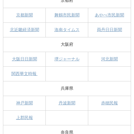
京都府
京都新聞
舞鶴市民新聞
あやべ市民新聞
北近畿経済新聞
洛南タイムス
両丹日日新聞
大阪府
大阪日日新聞
堺ジャーナル
河北新聞
関西華文時報
兵庫県
神戸新聞
丹波新聞
赤穂民報
上郡民報
奈良県