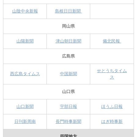
山陰中央新報
島根日日新聞
岡山県
山陽新聞
津山朝日新聞
備北民報
広島県
せとうちタイム
西広島タイムス
中国新聞
ス
山口県
山口新聞
宇部日報
ほうふ日報
日刊新周南
長門時事新聞
はぎ時事新
四国地方