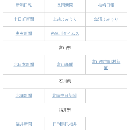
新潟日報
長岡新聞
柏崎日報
十日町新聞
上越よみうり
魚沼よみうり
妻有新聞
糸魚川タイムス
富山県
富山県市町村新
北日本新聞
富山新聞
聞
石川県
北國新聞
北陸中日新聞
福井県
福井新聞
日刊県民福井