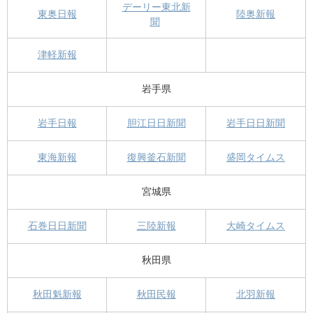
デーリー東北新
東奥日報
陸奥新報
聞
津軽新報
岩手県
岩手日報
胆江日日新聞
岩手日日新聞
東海新報
復興釜石新聞
盛岡タイムス
宮城県
石巻日日新聞
三陸新報
大崎タイムス
秋田県
秋田魁新報
秋田民報
北羽新報