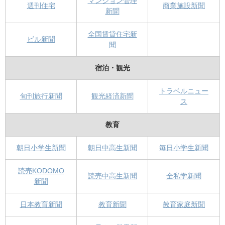
マンション管理
週刊住宅
商業施設新聞
新聞
全国賃貸住宅新
ビル新聞
聞
宿泊・観光
トラベルニュー
旬刊旅行新聞
観光経済新聞
ス
教育
朝日小学生新聞
朝日中高生新聞
毎日小学生新聞
読売KODOMO
読売中高生新聞
全私学新聞
新聞
日本教育新聞
教育新聞
教育家庭新聞