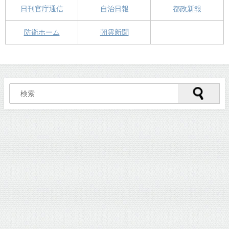
日刊官庁通信
自治日報
都政新報
防衛ホーム
朝雲新聞