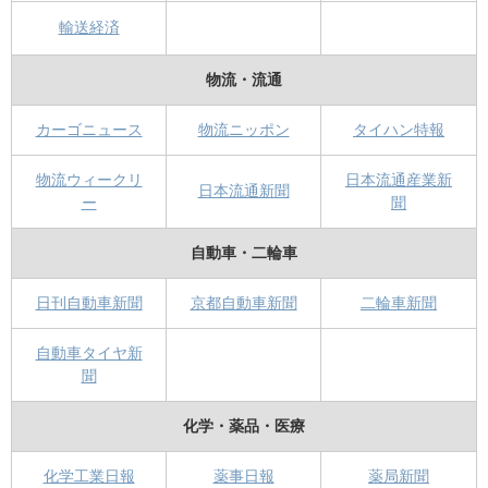
輸送経済
物流・流通
カーゴニュース
物流ニッポン
タイハン特報
物流ウィークリ
日本流通産業新
日本流通新聞
ー
聞
自動車・二輪車
日刊自動車新聞
京都自動車新聞
二輪車新聞
自動車タイヤ新
聞
化学・薬品・医療
化学工業日報
薬事日報
薬局新聞