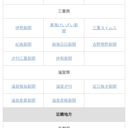
三重県
東海けいざい新
伊勢新聞
三重タイムス
聞
紀南新聞
南海日日新聞
吉野熊野新聞
夕刊三重新聞
伊和新聞
滋賀県
滋賀報知新聞
滋賀夕刊
近江毎夕新聞
滋賀産業新聞
滋賀彦根新聞
近畿地方