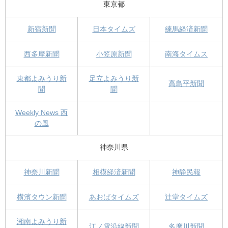
東京都
新宿新聞
日本タイムズ
練馬経済新聞
西多摩新聞
小笠原新聞
南海タイムス
東都よみうり新
足立よみうり新
高島平新聞
聞
聞
Weekly News 西
の風
神奈川県
神奈川新聞
相模経済新聞
神静民報
横濱タウン新聞
あおばタイムズ
辻堂タイムズ
湘南よみうり新
江ノ電沿線新聞
多摩川新聞