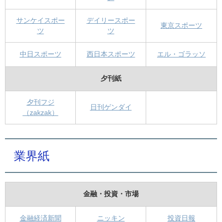
サンケイスポー
デイリースポー
東京スポーツ
ツ
ツ
中日スポーツ
西日本スポーツ
エル・ゴラッソ
夕刊紙
夕刊フジ
日刊ゲンダイ
（zakzak）
業界紙
金融・投資・市場
金融経済新聞
ニッキン
投資日報