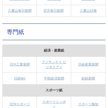
八重山毎日新聞
宮古毎日新聞
八重山日報
専門紙
経済・産業紙
フジサンケイ ビ
日刊工業新聞
日経産業新聞
ジネスアイ
日経MJ
中部経済新聞
財経新聞
スポーツ紙
スポーツニッポ
日刊スポーツ
スポーツ報知
ン