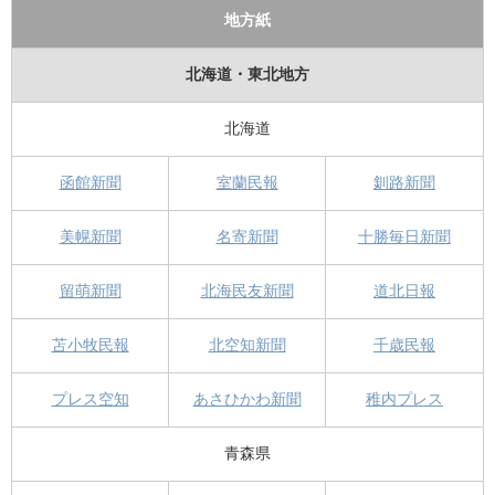
地方紙
北海道・東北地方
北海道
函館新聞
室蘭民報
釧路新聞
美幌新聞
名寄新聞
十勝毎日新聞
留萌新聞
北海民友新聞
道北日報
苫小牧民報
北空知新聞
千歳民報
プレス空知
あさひかわ新聞
稚内プレス
青森県