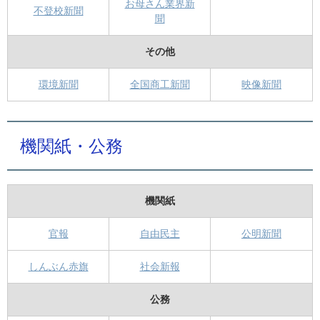
お母さん業界新
不登校新聞
聞
その他
環境新聞
全国商工新聞
映像新聞
機関紙・公務
機関紙
官報
自由民主
公明新聞
しんぶん赤旗
社会新報
公務