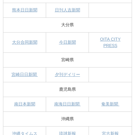
熊本日日新聞
日刊人吉新聞
大分県
OITA CITY
大分合同新聞
今日新聞
PRESS
宮崎県
宮崎日日新聞
夕刊デイリー
鹿児島県
南日本新聞
南海日日新聞
奄美新聞
沖縄県
沖縄タイムス
琉球新報
宮古新報