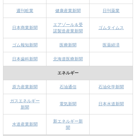
週刊粧業
健康産業新聞
日刊薬業
エアゾール＆受
日本商業新聞
ゴムタイムス
諾製造産業新聞
ゴム報知新聞
医療新聞
医薬経済
日本歯科新聞
北海道医療新聞
エネルギー
原力産業新聞
石油通信
石油化学新聞
ガスエネルギー
電気新聞
日本水道新聞
新聞
新エネルギー新
水道産業新聞
聞