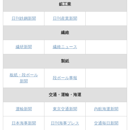
鉱工業
日刊鉄鋼新聞
日刊産業新聞
繊維
繊研新聞
繊維ニュース
製紙
板紙・段ボール
段ボール事報
新聞
交通・運輸・海運
運輸新聞
東京交通新聞
内航海運新聞
日本海事新聞
日刊海事プレス
交通毎日新聞