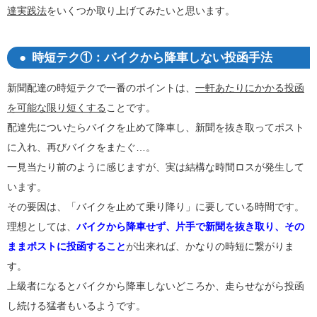
達実践法
をいくつか取り上げてみたいと思います。
時短テク①：バイクから降車しない投函手法
新聞配達の時短テクで一番のポイントは、
一軒あたりにかかる投函
を可能な限り短くする
ことです。
配達先についたらバイクを止めて降車し、新聞を抜き取ってポスト
に入れ、再びバイクをまたぐ…。
一見当たり前のように感じますが、実は結構な時間ロスが発生して
います。
その要因は、「バイクを止めて乗り降り」に要している時間です。
理想としては、
バイクから降車せず、片手で新聞を抜き取り、その
ままポストに投函すること
が出来れば、かなりの時短に繋がりま
す。
上級者になるとバイクから降車しないどころか、走らせながら投函
し続ける猛者もいるようです。