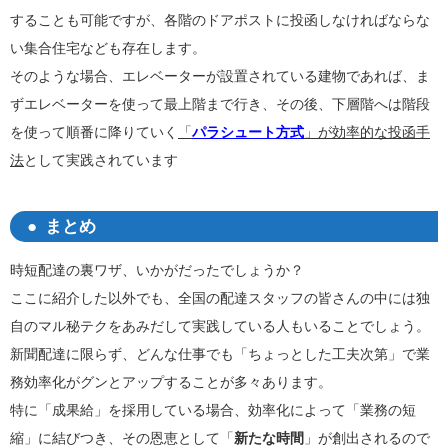
することも可能ですが、各階のドアポストに投函しなければならな
い集合住宅なども存在します。
そのような場合、エレベーターが設置されている建物であれば、ま
ずエレベーターを使って最上階まで行き、その後、下層階へは階段
を使って順番に降りていく
「
パラシュート方式
」が効率的な投函手
法
として実践されています
まとめ
時短配達の裏ワザ、いかがだったでしょうか？
ここに紹介した以外でも、全国の配達スタッフの皆さんの中には独
自のマル秘テクをあみだして実践している人もいることでしょう。
新聞配達に限らず、どんな仕事でも「ちょっとした工夫次第」で業
務効率化がグンとアップすることが多々あります。
特に「成果給」を採用している場合、効率化によって「業務の短
縮」に結びつき、その恩恵として「
新たな時間
」が創出されるので