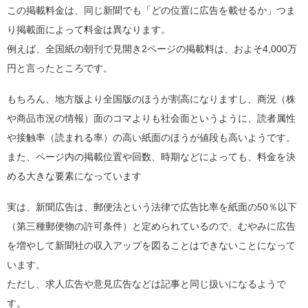
この掲載料金は、同じ新聞でも「どの位置に広告を載せるか」つま
り掲載面によって料金は異なります。
例えば、全国紙の朝刊で見開き2ページの掲載料は、およそ4,000万
円と言ったところです。
もちろん、地方版より全国版のほうが割高になりますし、商況（株
や商品市況の情報）面のコマよりも社会面というように、読者属性
や接触率（読まれる率）の高い紙面のほうが値段も高いようです。
また、ページ内の掲載位置や回数、時期などによっても、料金を決
める大きな要素になっています
実は、新聞広告は、郵便法という法律で広告比率を紙面の50％以下
（第三種郵便物の許可条件）と定められているので、むやみに広告
を増やして新聞社の収入アップを図ることはできないことになって
います。
ただし、求人広告や意見広告などは記事と同じ扱いになるようで
す。