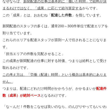
なぜならば、
新聞配達の仕事は基本的に「働いた時間」で給料が決
まるわけではなく、「成果」に応じて給与算定する
からです。
この「成果」とは、おおむね「
配達した件数
」を指しています。
新聞配達のスタッフの多くは、通常200～300件単位で配達エリアを
割り当てています。
これらのエリアを配達スタッフが原則一人で任されることになりま
す。
「担当エリアの件数を完配させること」
この成果が新聞配達の仕事に対する対価、つまりは給料として受け
取れるわけです。
この考え方は、「労働（配達）時間」という概念は基本的にありま
せん。
つまりは、配達にどれだけ時間がかかろうが、かかるまいが
配達件
数（成果）が絶対ベース
となるわけです。
「な～んだ！件数をこなせば良いのなら、のんびりやってもいいわ