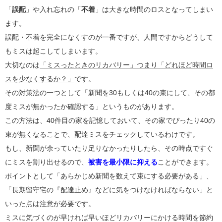
「
誤配
」や入れ忘れの「
不着
」は大きな時間のロスとなってしまい
ます。
誤配・不着を完全になくすのが一番ですが、人間ですからどうして
もミスは起こしてしまいます。
大切なのは
「ミスったときのリカバリー」つまり「どれほど時間ロ
スを少なくするか？」
です。
その対策法の一つとして「新聞を30もしくは40の束にして、その都
度ミスが無かったか確認する」というものがあります。
この方法は、40件目の家を記憶しておいて、その家でぴったり40の
束が無くなることで、配達ミスをチェックしているわけです。
もし、新聞が余っていたり足りなかったりしたら、その時点ですぐ
にミスを割り出せるので、
被害を最小限に抑える
ことができます。
ポイントとして「あらかじめ新聞を数えて束にする必要がある」、
「長期留守宅の『配達止め』などに気をつけなければならない」と
いった点は注意が必要です。
ミスに気づくのが早ければ早いほどリカバリーにかける時間を節約